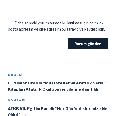
Daha sonraki yorumlarımda kullanılması için adım, e-
posta adresim ve site adresim bu tarayıcıya kaydedilsin.
Yazı
Önceki
ÖNCEKI
gezinmesi
Yazı
Yılmaz Özdil’in “Mustafa Kemal Atatürk Serisi”
Kitapları Atatürk Okulu öğrencilerine dağıtıldı
Sonraki
SONRAKI
Yazı
ATKB VII. Egitim Paneli: “Her Gün Yediklerimize Ne
Oldu?”