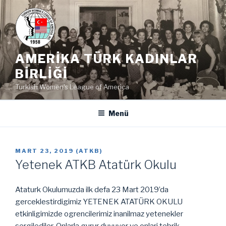
İçeriğe
geç
AMERIKA TÜRK KADINLAR
BIRLIĞI
Turkish Women's League of America
Menü
YAYIM
MART 23, 2019
(
ATKB
)
TARIHI
Yetenek ATKB Atatürk Okulu
Ataturk Okulumuzda ilk defa 23 Mart 2019’da
gerceklestirdigimiz YETENEK ATATÜRK OKULU
etkinligimizde ogrencilerimiz inanilmaz yetenekler