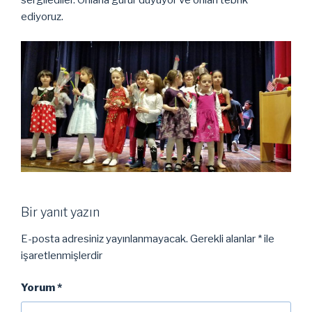
sergilediler. Onlarla gurur duyuyor ve onlari tebrik
ediyoruz.
Bir yanıt yazın
E-posta adresiniz yayınlanmayacak.
Gerekli alanlar
*
ile
işaretlenmişlerdir
Yorum
*