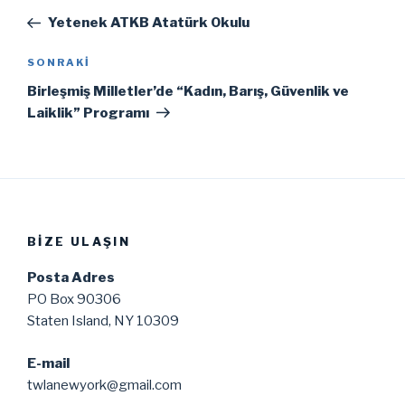
gezinmesi
Yazı
Yetenek ATKB Atatürk Okulu
Sonraki
SONRAKI
Yazı
Birleşmiş Milletler’de “Kadın, Barış, Güvenlik ve
Laiklik” Programı
BIZE ULAŞIN
Posta Adres
PO Box 90306
Staten Island, NY 10309
E-mail
twlanewyork@gmail.com