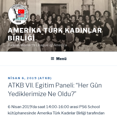
İçeriğe
geç
AMERIKA TÜRK KADINLAR
BIRLIĞI
Turkish Women's League of America
Menü
YAYIM
NISAN 6, 2019
(
ATKB
)
TARIHI
ATKB VII. Egitim Paneli: “Her Gün
Yediklerimize Ne Oldu?”
6 Nisan 2019’da saat 14:00-16:00 arasi PS6 School
kütüphanesinde Amerika Türk Kadınlar Birliği tarafından